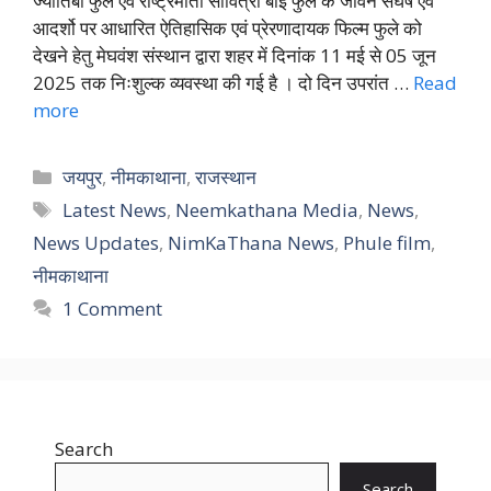
ज्योतिबा फुले एवं राष्ट्रमाता सावित्री बाई फुले के जीवन संघर्ष एवं
आदर्शो पर आधारित ऐतिहासिक एवं प्रेरणादायक फिल्म फुले को
देखने हेतु मेघवंश संस्थान द्वारा शहर में दिनांक 11 मई से 05 जून
2025 तक निःशुल्क व्यवस्था की गई है । दो दिन उपरांत …
Read
more
Categories
जयपुर
,
नीमकाथाना
,
राजस्थान
Tags
Latest News
,
Neemkathana Media
,
News
,
News Updates
,
NimKaThana News
,
Phule film
,
नीमकाथाना
1 Comment
Search
Search